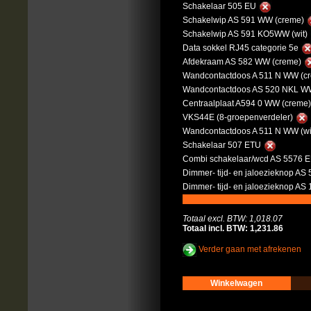
Schakelaar 505 EU
Schakelwip AS 591 WW (creme)
Schakelwip AS 591 KO5WW (wit)
Data sokkel RJ45 categorie 5e
Afdekraam AS 582 WW (creme)
Wandcontactdoos A 511 N WW (c
Wandcontactdoos AS 520 NKL WW
Centraalplaat A594 0 WW (creme
VKS44E (8-groepenverdeler)
Wandcontactdoos A 511 N WW (wi
Schakelaar 507 ETU
Combi schakelaar/wcd AS 5576 
Dimmer- tijd- en jaloezieknop AS 
Dimmer- tijd- en jaloezieknop AS
Totaal excl. BTW: 1,018.07
Totaal incl. BTW: 1,231.86
Verder gaan met afrekenen
Winkelwagen