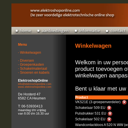
Menu
Winkelwagen
- Winkelwagen
- Diversen
Welkom in uw persoo
- Groepenkasten
product toevoegen of
- Schakelmateriaal
- Snoeren en kabels
winkelwagen aanpas
ElektroshopOnline
info@elektroshoponline.com
www.elektroshoponline.com
Bent u klaar met uw 
De Hosterd 47
Product
6582 CA Heumen
VKS21E (3-groepenverdeler)
T: 06-53930413
Schakelaar 509 EU
maandag t/m vrijdag
Pulsdrukker 531 EU
van 8.00 t/m 16.30 uur
Schakelaar 502 EU
Wandcontactdoos A 520 N WW (wi