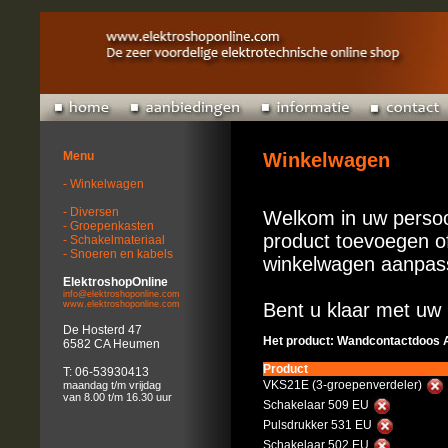
Menu
Winkelwagen
- Winkelwagen
- Diversen
Welkom in uw persoo
- Groepenkasten
product toevoegen of
- Schakelmateriaal
- Snoeren en kabels
winkelwagen aanpas
ElektroshopOnline
info@elektroshoponline.com
www.elektroshoponline.com
Bent u klaar met uw 
De Hosterd 47
Het product: Wandcontactdoos 
6582 CA Heumen
Product
T: 06-53930413
VKS21E (3-groepenverdeler)
maandag t/m vrijdag
van 8.00 t/m 16.30 uur
Schakelaar 509 EU
Pulsdrukker 531 EU
Schakelaar 502 EU