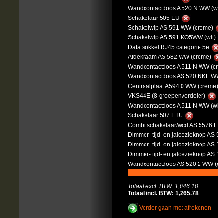
Wandcontactdoos A 520 N WW (wi
Schakelaar 505 EU
Schakelwip AS 591 WW (creme)
Schakelwip AS 591 KO5WW (wit)
Data sokkel RJ45 categorie 5e
Afdekraam AS 582 WW (creme)
Wandcontactdoos A 511 N WW (c
Wandcontactdoos AS 520 NKL WW
Centraalplaat A594 0 WW (creme
VKS44E (8-groepenverdeler)
Wandcontactdoos A 511 N WW (wi
Schakelaar 507 ETU
Combi schakelaar/wcd AS 5576 
Dimmer- tijd- en jaloezieknop AS 
Dimmer- tijd- en jaloezieknop AS
Dimmer- tijd- en jaloezieknop A
Wandcontactdoos AS 520 2 WW (
Totaal excl. BTW: 1,046.10
Totaal incl. BTW: 1,265.78
Verder gaan met afrekenen