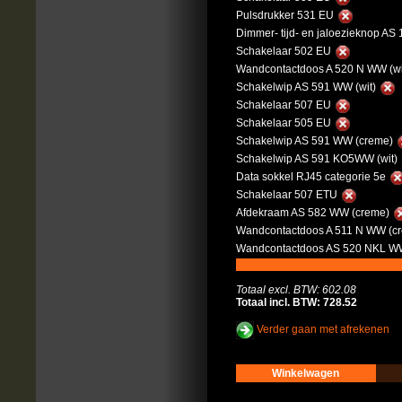
Pulsdrukker 531 EU
Dimmer- tijd- en jaloezieknop AS
Schakelaar 502 EU
Wandcontactdoos A 520 N WW (wi
Schakelwip AS 591 WW (wit)
Schakelaar 507 EU
Schakelaar 505 EU
Schakelwip AS 591 WW (creme)
Schakelwip AS 591 KO5WW (wit)
Data sokkel RJ45 categorie 5e
Schakelaar 507 ETU
Afdekraam AS 582 WW (creme)
Wandcontactdoos A 511 N WW (c
Wandcontactdoos AS 520 NKL WW
Totaal excl. BTW: 602.08
Totaal incl. BTW: 728.52
Verder gaan met afrekenen
Winkelwagen