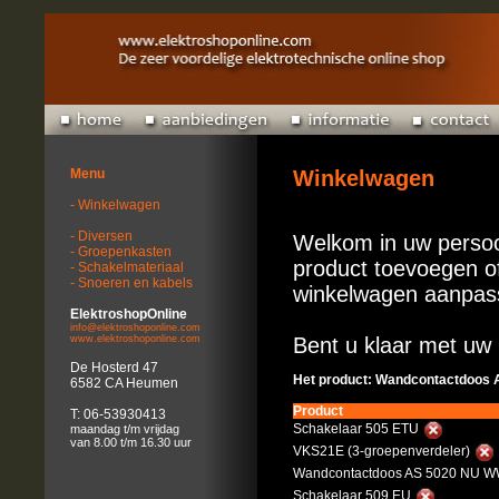
Menu
Winkelwagen
- Winkelwagen
- Diversen
Welkom in uw persoo
- Groepenkasten
product toevoegen of
- Schakelmateriaal
- Snoeren en kabels
winkelwagen aanpas
ElektroshopOnline
info@elektroshoponline.com
www.elektroshoponline.com
Bent u klaar met uw 
De Hosterd 47
Het product: Wandcontactdoos A
6582 CA Heumen
Product
T: 06-53930413
Schakelaar 505 ETU
maandag t/m vrijdag
van 8.00 t/m 16.30 uur
VKS21E (3-groepenverdeler)
Wandcontactdoos AS 5020 NU WW
Schakelaar 509 EU