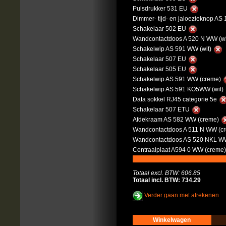
Pulsdrukker 531 EU
Dimmer- tijd- en jaloezieknop AS
Schakelaar 502 EU
Wandcontactdoos A 520 N WW (wi
Schakelwip AS 591 WW (wit)
Schakelaar 507 EU
Schakelaar 505 EU
Schakelwip AS 591 WW (creme)
Schakelwip AS 591 KO5WW (wit)
Data sokkel RJ45 categorie 5e
Schakelaar 507 ETU
Afdekraam AS 582 WW (creme)
Wandcontactdoos A 511 N WW (c
Wandcontactdoos AS 520 NKL WW
Centraalplaat A594 0 WW (creme
Totaal excl. BTW: 606.85
Totaal incl. BTW: 734.29
Verder gaan met afrekenen
Winkelwagen