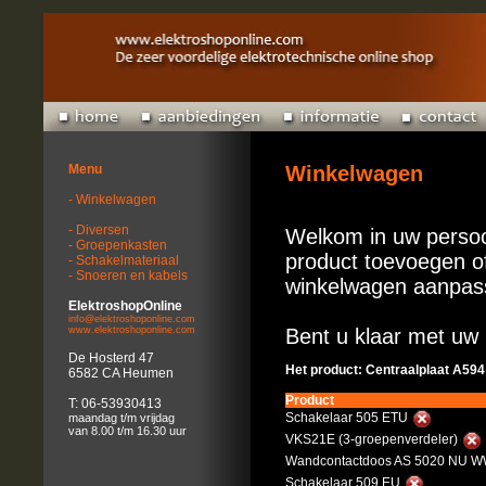
Menu
Winkelwagen
- Winkelwagen
- Diversen
Welkom in uw persoo
- Groepenkasten
product toevoegen of
- Schakelmateriaal
- Snoeren en kabels
winkelwagen aanpas
ElektroshopOnline
info@elektroshoponline.com
www.elektroshoponline.com
Bent u klaar met uw 
De Hosterd 47
Het product: Centraalplaat A59
6582 CA Heumen
Product
T: 06-53930413
Schakelaar 505 ETU
maandag t/m vrijdag
van 8.00 t/m 16.30 uur
VKS21E (3-groepenverdeler)
Wandcontactdoos AS 5020 NU WW
Schakelaar 509 EU