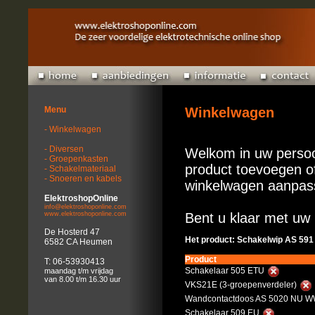
Menu
Winkelwagen
- Winkelwagen
- Diversen
Welkom in uw persoo
- Groepenkasten
product toevoegen of
- Schakelmateriaal
- Snoeren en kabels
winkelwagen aanpas
ElektroshopOnline
info@elektroshoponline.com
www.elektroshoponline.com
Bent u klaar met uw 
De Hosterd 47
Het product: Schakelwip AS 591
6582 CA Heumen
Product
T: 06-53930413
Schakelaar 505 ETU
maandag t/m vrijdag
van 8.00 t/m 16.30 uur
VKS21E (3-groepenverdeler)
Wandcontactdoos AS 5020 NU WW
Schakelaar 509 EU