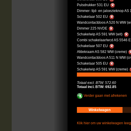
Pulsdrukker 531 EU
Dimmer- tijd- en jaloezieknop AS
Schakelaar 502 EU
Wandcontactdoos A 520 N WW (wi
Dimmer 225 NVDE
Schakelwip AS 591 WW (wit)
Combi schakelaar/wcd AS 5546 E
Schakelaar 507 EU
Afdekraam AS 582 WW (creme)
Wandcontactdoos A 511 N WW (c
Schakelaar 505 EU
Schakelwip AS 591 WW (creme)
Totaal excl. BTW: 572.60
Totaal incl. BTW: 692.85
Verder gaan met afrekenen
Winkelwagen
Klik hier om uw winkelwagen lee