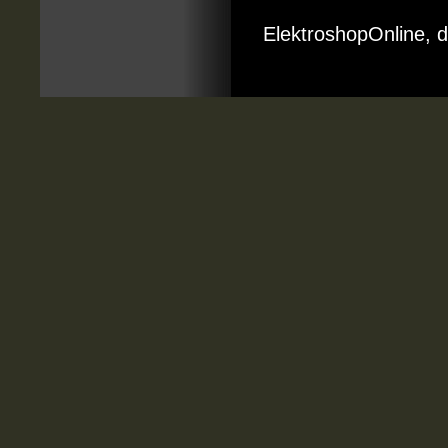
ElektroshopOnline, d