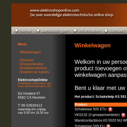
Menu
Winkelwagen
- Winkelwagen
- Diversen
Welkom in uw persoo
- Groepenkasten
product toevoegen of
- Schakelmateriaal
- Snoeren en kabels
winkelwagen aanpas
ElektroshopOnline
info@elektroshoponline.com
www.elektroshoponline.com
Bent u klaar met uw 
De Hosterd 47
Het product: Schakelwip AS 591
6582 CA Heumen
Product
T: 06-53930413
Schakelaar 505 ETU
maandag t/m vrijdag
van 8.00 t/m 16.30 uur
VKS21E (3-groepenverdeler)
Wandcontactdoos AS 5020 NU WW
Schakelaar 509 EU