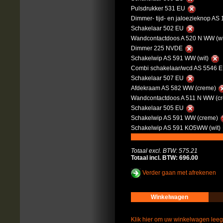
Pulsdrukker 531 EU
Dimmer- tijd- en jaloezieknop AS
Schakelaar 502 EU
Wandcontactdoos A 520 N WW (wi
Dimmer 225 NVDE
Schakelwip AS 591 WW (wit)
Combi schakelaar/wcd AS 5546 E
Schakelaar 507 EU
Afdekraam AS 582 WW (creme)
Wandcontactdoos A 511 N WW (c
Schakelaar 505 EU
Schakelwip AS 591 WW (creme)
Schakelwip AS 591 KO5WW (wit)
Totaal excl. BTW: 575.21
Totaal incl. BTW: 696.00
Verder gaan met afrekenen
Winkelwagen
Klik hier om uw winkelwagen lee