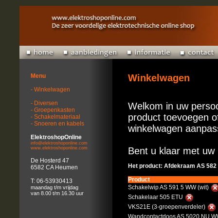
Menu
Winkelwagen
- Winkelwagen
- Diversen
Welkom in uw persoo
- Groepenkasten
product toevoegen of
- Schakelmateriaal
- Snoeren en kabels
winkelwagen aanpas
ElektroshopOnline
info@elektroshoponline.com
www.elektroshoponline.com
Bent u klaar met uw 
De Hosterd 47
Het product: Afdekraam AS 582
6582 CA Heumen
Product
T: 06-53930413
Schakelwip AS 591 5 WW (wit)
maandag t/m vrijdag
van 8.00 t/m 16.30 uur
Schakelaar 505 ETU
VKS21E (3-groepenverdeler)
Wandcontactdoos AS 5020 NU WW