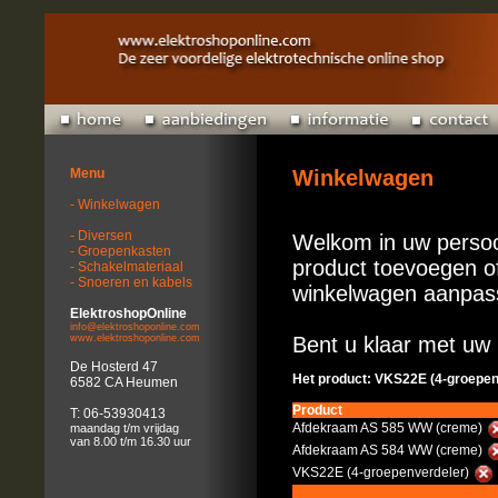
Menu
Winkelwagen
- Winkelwagen
- Diversen
Welkom in uw persoo
- Groepenkasten
product toevoegen of
- Schakelmateriaal
- Snoeren en kabels
winkelwagen aanpas
ElektroshopOnline
info@elektroshoponline.com
www.elektroshoponline.com
Bent u klaar met uw 
De Hosterd 47
Het product: VKS22E (4-groepen
6582 CA Heumen
Product
T: 06-53930413
Afdekraam AS 585 WW (creme)
maandag t/m vrijdag
van 8.00 t/m 16.30 uur
Afdekraam AS 584 WW (creme)
VKS22E (4-groepenverdeler)