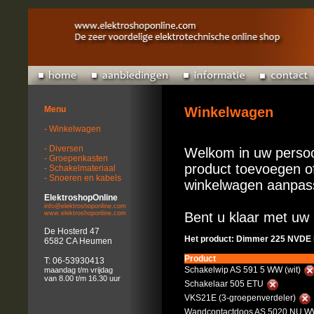
Menu
Winkelwagen
- Winkelwagen
- Diversen
Welkom in uw persoo
- Groepenkasten
product toevoegen of
- Schakelmateriaal
- Snoeren en kabels
winkelwagen aanpas
ElektroshopOnline
info@elektroshoponline.com
www.elektroshoponline.com
Bent u klaar met uw 
De Hosterd 47
Het product: Dimmer 225 NVDE 
6582 CA Heumen
Product
T: 06-53930413
Schakelwip AS 591 5 WW (wit)
maandag t/m vrijdag
van 8.00 t/m 16.30 uur
Schakelaar 505 ETU
VKS21E (3-groepenverdeler)
Wandcontactdoos AS 5020 NU WW