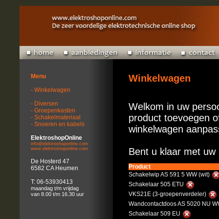
Menu
Winkelwagen
- Winkelwagen
- Diversen
Welkom in uw persoo
- Groepenkasten
product toevoegen of
- Schakelmateriaal
- Snoeren en kabels
winkelwagen aanpas
ElektroshopOnline
info@elektroshoponline.com
www.elektroshoponline.com
Bent u klaar met uw 
De Hosterd 47
Product
6582 CA Heumen
Schakelwip AS 591 5 WW (wit)
T: 06-53930413
Schakelaar 505 ETU
maandag t/m vrijdag
VKS21E (3-groepenverdeler)
van 8.00 t/m 16.30 uur
Wandcontactdoos AS 5020 NU WW
Schakelaar 509 EU