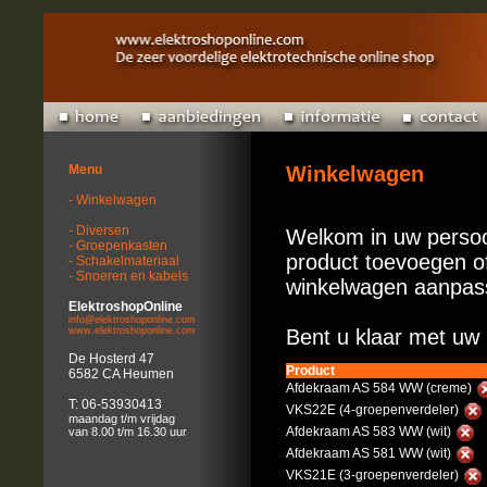
Menu
Winkelwagen
- Winkelwagen
- Diversen
Welkom in uw persoo
- Groepenkasten
product toevoegen of
- Schakelmateriaal
- Snoeren en kabels
winkelwagen aanpas
ElektroshopOnline
info@elektroshoponline.com
www.elektroshoponline.com
Bent u klaar met uw 
De Hosterd 47
Product
6582 CA Heumen
Afdekraam AS 584 WW (creme)
T: 06-53930413
VKS22E (4-groepenverdeler)
maandag t/m vrijdag
Afdekraam AS 583 WW (wit)
van 8.00 t/m 16.30 uur
Afdekraam AS 581 WW (wit)
VKS21E (3-groepenverdeler)