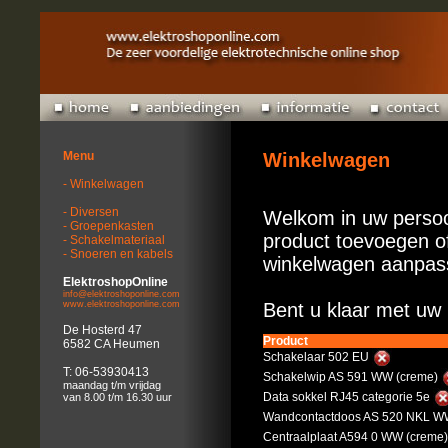
Menu
Winkelwagen
- Winkelwagen
- Diversen
Welkom in uw persoo
- Groepenkasten
product toevoegen of
- Schakelmateriaal
- Snoeren en kabels
winkelwagen aanpas
ElektroshopOnline
info@elektroshoponline.com
www.elektroshoponline.com
Bent u klaar met uw 
De Hosterd 47
Product
6582 CA Heumen
Schakelaar 502 EU
T: 06-53930413
Schakelwip AS 591 WW (creme)
maandag t/m vrijdag
Data sokkel RJ45 categorie 5e
van 8.00 t/m 16.30 uur
Wandcontactdoos AS 520 NKL WW
Centraalplaat A594 0 WW (creme