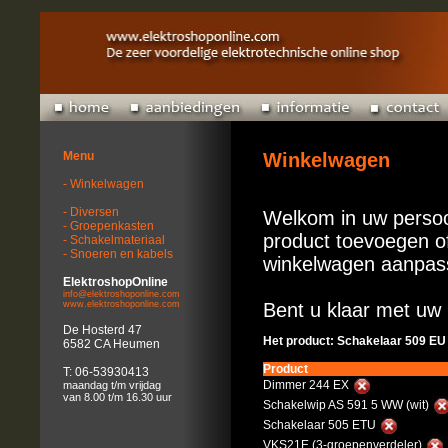
Menu
Winkelwagen
- Winkelwagen
- Diversen
Welkom in uw persoo
- Groepenkasten
product toevoegen of
- Schakelmateriaal
- Snoeren en kabels
winkelwagen aanpas
ElektroshopOnline
info@elektroshoponline.com
www.elektroshoponline.com
Bent u klaar met uw 
De Hosterd 47
Het product: Schakelaar 509 EU
6582 CA Heumen
Product
T: 06-53930413
Dimmer 244 EX
maandag t/m vrijdag
van 8.00 t/m 16.30 uur
Schakelwip AS 591 5 WW (wit)
Schakelaar 505 ETU
VKS21E (3-groepenverdeler)