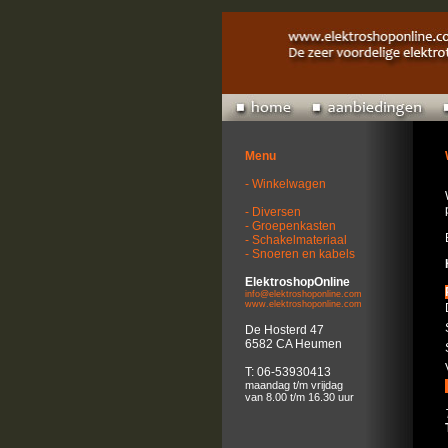
Menu
- Winkelwagen
- Diversen
- Groepenkasten
- Schakelmateriaal
- Snoeren en kabels
ElektroshopOnline
info@elektroshoponline.com
www.elektroshoponline.com
De Hosterd 47
6582 CA Heumen
T: 06-53930413
maandag t/m vrijdag
van 8.00 t/m 16.30 uur