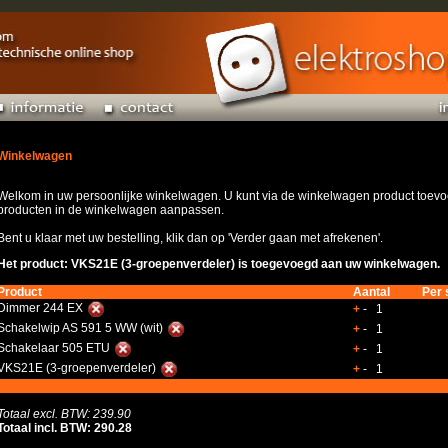
Winkelwagen
Welkom in uw persoonlijke winkelwagen. U kunt via de winkelwagen product toevoe
producten in de winkelwagen aanpassen.
Bent u klaar met uw bestelling, klik dan op 'Verder gaan met afrekenen'.
Het product: VKS21E (3-groepenverdeler) is toegevoegd aan uw winkelwagen.
Product
Aantal
Per 
Dimmer 244 EX
+
- 1
Schakelwip AS 591 5 WW (wit)
+
- 1
Schakelaar 505 ETU
+
- 1
VKS21E (3-groepenverdeler)
+
- 1
Totaal excl. BTW: 239.90
Totaal incl. BTW: 290.28