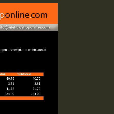
gen of verwijderen en het aantal
stuk
Subtotaal
40.75
40.75
3.81
3.81
11.72
11.72
234.00
234.00