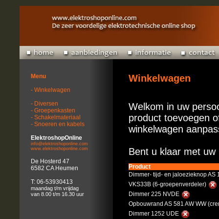
Menu
Winkelwagen
- Winkelwagen
- Diversen
Welkom in uw persoo
- Groepenkasten
product toevoegen of
- Schakelmateriaal
- Snoeren en kabels
winkelwagen aanpas
ElektroshopOnline
info@elektroshoponline.com
www.elektroshoponline.com
Bent u klaar met uw 
De Hosterd 47
Product
6582 CA Heumen
Dimmer- tijd- en jaloezieknop AS
T: 06-53930413
VKS33B (6-groepenverdeler)
maandag t/m vrijdag
Dimmer 225 NVDE
van 8.00 t/m 16.30 uur
Opbouwrand AS 581 AW WW (cr
Dimmer 1252 UDE