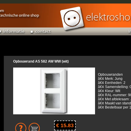
Opbouwrand AS 582 AW WW (wit)
Opbouwranden
â€¢ Merk: Jung
â€¢ Eenheden: 2
â€¢ Samenstelling:
â€¢ Kleur: Wit
â€¢ RAL-nummer: 9
â€¢ Met afdekraam: 
â€¢ Maakt van stan
â€¢ Bestelbaar per 1
€ 15.83