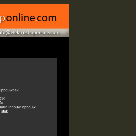
 Opbouwbak
010
Ja
daard inbouw, opbouw
 stuk