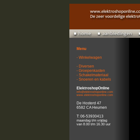
Menu
- Winkelwagen
- Diversen
- Groepenkasten
- Schakelmateriaal
- Snoeren en kabels
ElektroshopOnline
info@elektroshoponline.com
www.elektroshoponline.com
De Hosterd 47
6582 CA Heumen
T: 06-53930413
maandag t/m vrijdag
van 8.00 t/m 16.30 uur