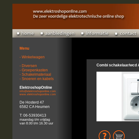
Menu
- Winkelwagen
Combi schakelaar/wcd 
- Diversen
- Groepenkasten
- Schakelmateriaal
- Snoeren en kabels
ElektroshopOnline
info@elektroshoponline.com
www.elektroshoponline.com
De Hosterd 47
6582 CA Heumen
T: 06-53930413
maandag t/m vrijdag
van 8.00 t/m 16.30 uur