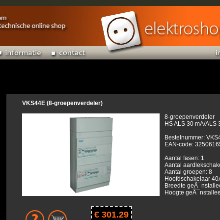
VKS44E (8-groepenverdeler)
8-groepenverdeler
HS ALS 30 mA/ALS 3
Bestelnummer: VKS
EAN-code: 3250616
Aantal fasen: 1
Aantal aardlekschake
Aantal groepen: 8
Hoofdschakelaar 40A
Breedte geÃ¯nstalle
Hoogte geÃ¯nstallee
€ 301.29