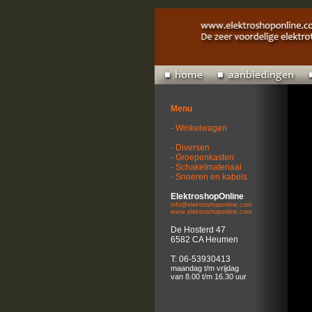
Menu
- Winkelwagen
- Diversen
- Groepenkasten
- Schakelmateriaal
- Snoeren en kabels
ElektroshopOnline
info@elektroshoponline.com
www.elektroshoponline.com
De Hosterd 47
6582 CA Heumen
T: 06-53930413
maandag t/m vrijdag
van 8.00 t/m 16.30 uur