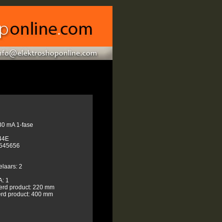
0 mA 1-fase
44E
545656
laars: 2
: 1
erd product: 220 mm
rd product: 400 mm