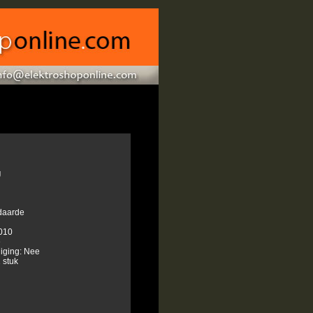
g
daarde
010
e
iging: Nee
 stuk