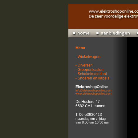
Menu
- Winkelwagen
- Diversen
- Groepenkasten
- Schakelmateriaal
- Snoeren en kabels
ElektroshopOnline
info@elektroshoponline.com
www.elektroshoponline.com
De Hosterd 47
6582 CA Heumen
T: 06-53930413
maandag t/m vrijdag
van 8.00 t/m 16.30 uur