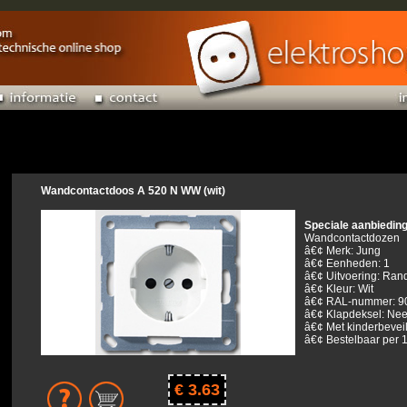
Wandcontactdoos A 520 N WW (wit)
Speciale aanbiedin
Wandcontactdozen
â€¢ Merk: Jung
â€¢ Eenheden: 1
â€¢ Uitvoering: Ran
â€¢ Kleur: Wit
â€¢ RAL-nummer: 9
â€¢ Klapdeksel: Ne
â€¢ Met kinderbeveil
â€¢ Bestelbaar per 1
€ 3.63