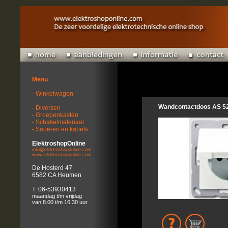
Menu
- Winkelwagen
Wandcontactdoos AS 52
- Diversen
- Groepenkasten
- Schakelmateriaal
- Snoeren en kabels
ElektroshopOnline
info@elektroshoponline.com
www.elektroshoponline.com
De Hosterd 47
6582 CA Heumen
T: 06-53930413
maandag t/m vrijdag
van 8.00 t/m 16.30 uur