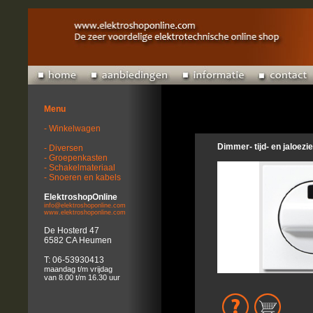
Menu
- Winkelwagen
Dimmer- tijd- en jaloez
- Diversen
- Groepenkasten
- Schakelmateriaal
- Snoeren en kabels
ElektroshopOnline
info@elektroshoponline.com
www.elektroshoponline.com
De Hosterd 47
6582 CA Heumen
T: 06-53930413
maandag t/m vrijdag
van 8.00 t/m 16.30 uur