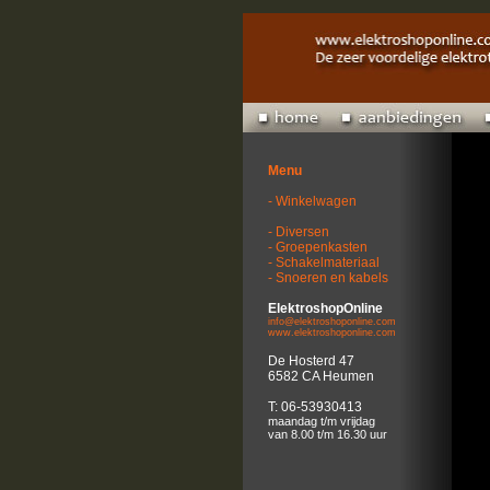
Menu
- Winkelwagen
- Diversen
- Groepenkasten
- Schakelmateriaal
- Snoeren en kabels
ElektroshopOnline
info@elektroshoponline.com
www.elektroshoponline.com
De Hosterd 47
6582 CA Heumen
T: 06-53930413
maandag t/m vrijdag
van 8.00 t/m 16.30 uur