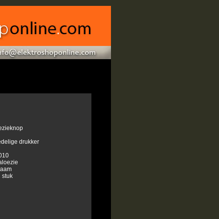
oezieknop
edelige drukker
010
aloezie
kraam
 stuk