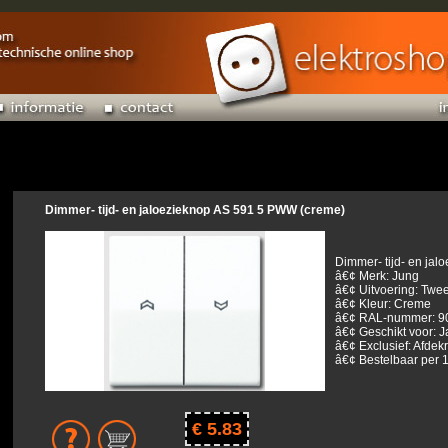
Dimmer- tijd- en jaloezieknop AS 591 5 PWW (creme)
Dimmer- tijd- en jal
â€¢ Merk: Jung
â€¢ Uitvoering: Twe
â€¢ Kleur: Creme
â€¢ RAL-nummer: 9
â€¢ Geschikt voor: J
â€¢ Exclusief: Afde
â€¢ Bestelbaar per 1
€ 5.83