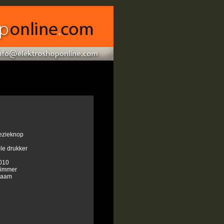
oezieknop
le drukker
010
Dimmer
kraam