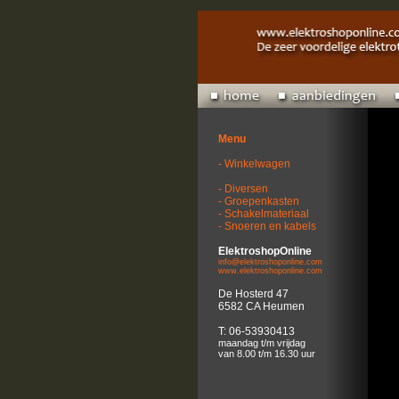
Menu
- Winkelwagen
- Diversen
- Groepenkasten
- Schakelmateriaal
- Snoeren en kabels
ElektroshopOnline
info@elektroshoponline.com
www.elektroshoponline.com
De Hosterd 47
6582 CA Heumen
T: 06-53930413
maandag t/m vrijdag
van 8.00 t/m 16.30 uur