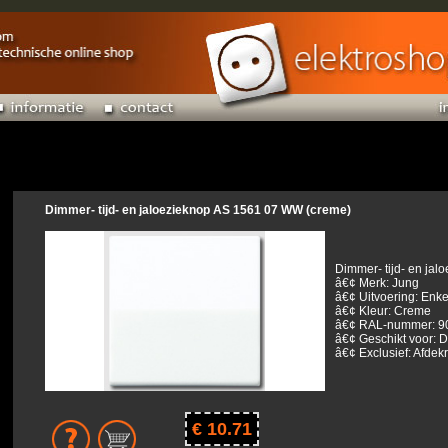
Dimmer- tijd- en jaloezieknop AS 1561 07 WW (creme)
Dimmer- tijd- en jal
â€¢ Merk: Jung
â€¢ Uitvoering: Enke
â€¢ Kleur: Creme
â€¢ RAL-nummer: 9
â€¢ Geschikt voor: 
â€¢ Exclusief: Afde
€ 10.71