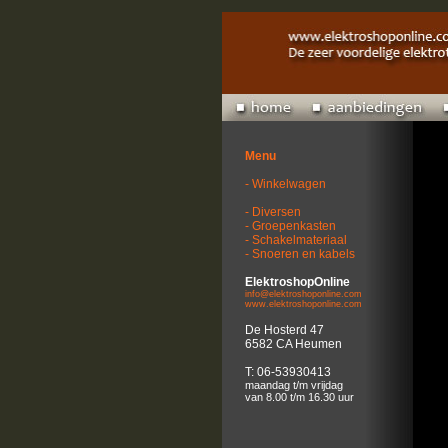
Menu
- Winkelwagen
- Diversen
- Groepenkasten
- Schakelmateriaal
- Snoeren en kabels
ElektroshopOnline
info@elektroshoponline.com
www.elektroshoponline.com
De Hosterd 47
6582 CA Heumen
T: 06-53930413
maandag t/m vrijdag
van 8.00 t/m 16.30 uur