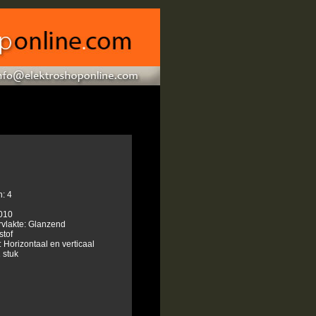
: 4
010
rvlakte: Glanzend
stof
 Horizontaal en verticaal
 stuk