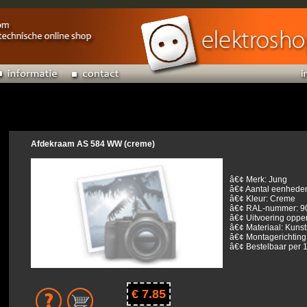
Afdekraam AS 584 WW (creme)
â€¢ Merk: Jung
â€¢ Aantal eenheden
â€¢ Kleur: Creme
â€¢ RAL-nummer: 9
â€¢ Uitvoering oppe
â€¢ Materiaal: Kunst
â€¢ Montagerichting:
â€¢ Bestelbaar per 1
€ 7.85