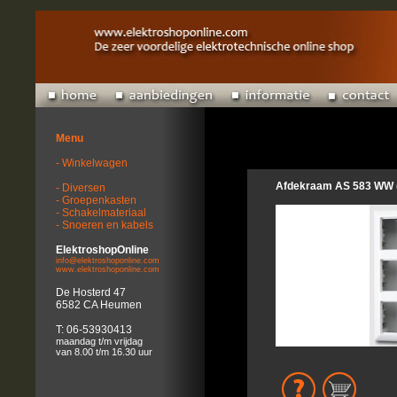
Menu
- Winkelwagen
Afdekraam AS 583 WW 
- Diversen
- Groepenkasten
- Schakelmateriaal
- Snoeren en kabels
ElektroshopOnline
info@elektroshoponline.com
www.elektroshoponline.com
De Hosterd 47
6582 CA Heumen
T: 06-53930413
maandag t/m vrijdag
van 8.00 t/m 16.30 uur