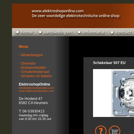
Menu
- Winkelwagen
Schakelaar 507 EU
- Diversen
- Groepenkasten
- Schakelmateriaal
- Snoeren en kabels
ElektroshopOnline
info@elektroshoponline.com
www.elektroshoponline.com
De Hosterd 47
6582 CA Heumen
T: 06-53930413
maandag t/m vrijdag
van 8.00 t/m 16.30 uur